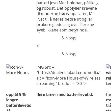
batteri jevn Mer holdbar, pålitelig
og robust. Det oppfyller kravene
til moderne høreapparater, får
livet til å høres bedre ut og lar
brukere glede seg over flere av
øyeblikkene som betyr noe.
& Nbsp;
<
& Nbsp;
IMG Src =
"https://dealers.lakuda.no/media/"
alt = "Icon-More Hours-of-Wireless
streaming" bredde = "80 ">
opp til 9 %
flere timer med batterilevetid.
fl
lengre
m
batterilevetid
tr
**.
st