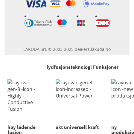
LAKUDA SrL © 2003-2025 dealers.lakuda.no
lydfusjonsteknologi Funksjoner
høy ledende
økt universell kraft
ny
fusjon
produksjo