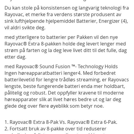
Du kan stole på konsistensen og langvarig teknologi fra
Rayovac, et merke fra verdens største produsent av
sink lufthjelpende hjelpemiddel Batterier, Energizer (4),
vil aldri svikte deg.
med ytterligere to batterier per Pakken vil den nye
Rayovac® Extra 8-pakken holde deg levert lenger med
strøm på farten og la deg leve livet ditt til det fulle, dag
etter dag.
med Rayovac® Sound Fusion ™- Technology Holds
Ingen høreapparatbatteri lenger4. Med forbedret
batterilevetid for lengre trådløs streaming, er Rayovacs
lengste, beste fungerende batteri enda mer holdbart,
pålitelig og robust. Det oppfyller kravene til moderne
høreapparater slik at livet høres bedre ut og lar deg
glede deg over flere øyeblikk som betyr noe.
1. Rayovac® Extra 8-Pak Vs. Rayovac® Extra 6-Pak.
2. Fortsatt bruk av 8-pakke over tid reduserer