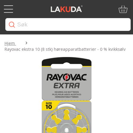
Min ha
Hjem
Rayovac ekstra 10 (8 stk) høreapparatbatterier - 0 % kvikksølv
Gå
til
slutten
av
bildegalleri