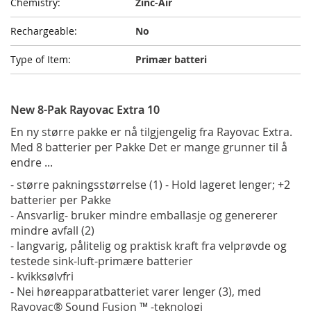
Zinc-Air
No
Primær batteri
New 8-Pak Rayovac Extra 10
En ny større pakke er nå tilgjengelig fra Rayovac Extra.
Med 8 batterier per Pakke Det er mange grunner til å
endre ...
- større pakningsstørrelse (1) - Hold lageret lenger; +2
batterier per Pakke
- Ansvarlig- bruker mindre emballasje og genererer
mindre avfall (2)
- langvarig, pålitelig og praktisk kraft fra velprøvde og
testede sink-luft-primære batterier
- kvikksølvfri
- Nei høreapparatbatteriet varer lenger (3), med
Rayovac® Sound Fusion ™ -teknologi