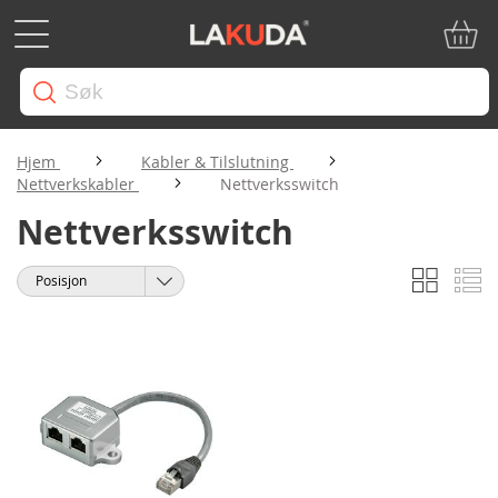
Min ha
Hjem
Kabler & Tilslutning
Nettverkskabler
Nettverksswitch
Nettverksswitch
Rutene
Li
Vise
Sorter
som
etter