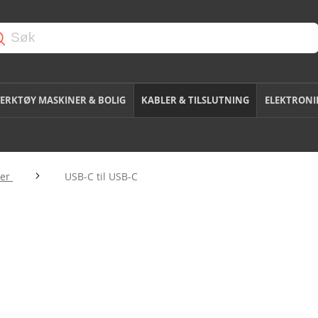
ERKTØY MASKINER & BOLIG
KABLER & TILSLUTNING
ELEKTRONI
ler
USB-C til USB-C