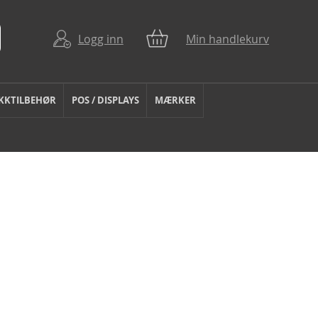
Logg inn
Min handlekurv
KKTILBEHØR
POS / DISPLAYS
MÆRKER