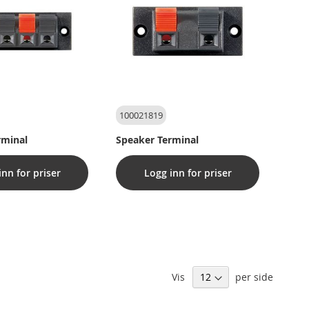
100021819
rminal
Speaker Terminal
inn for priser
Logg inn for priser
Vis
per side