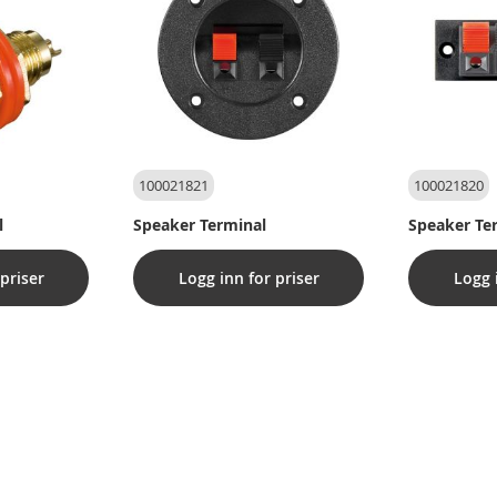
100021821
100021820
l
Speaker Terminal
Speaker Te
priser
Logg inn for priser
Logg 