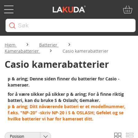
Min ha
Hjem
Batterier
Kamerabatterier
Casio kamerabatterier
Casio kamerabatterier
p & aring; Denne siden finner du batterier for Casio -
kameraer.
for å være sikker på sikker p & aring; For å finne riktig
batteri, kan du bruke S & Oslash; Gemaker.
p & aring; Ditt nåværende batteri er et modellnummer,
f.eks. "NP-20" -skriv NP-20 i S & OSLASH; Gefelet og se
hvilke batterier vi har for kameraet ditt.
Rutene
Li
Vise