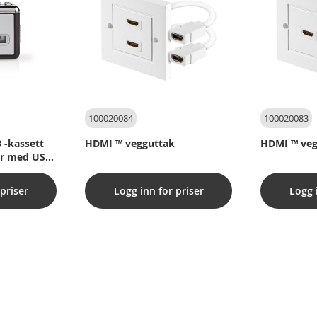
100020084
100020083
 -kassett
HDMI ™ vegguttak
HDMI ™ veg
er med USB
vare
priser
Logg inn for priser
Logg 