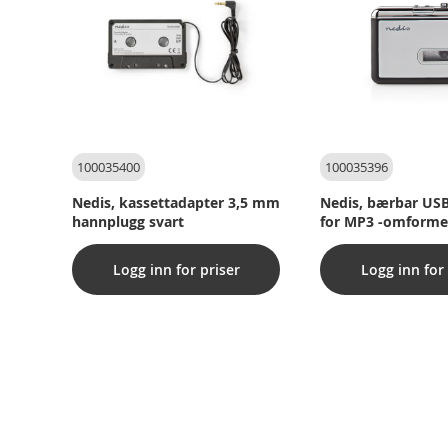
100035400
100035396
Nedis, kassettadapter 3,5 mm
Nedis, bærbar USB
hannplugg svart
for MP3 -omform
-kabel og program
Logg inn for priser
Logg inn for 