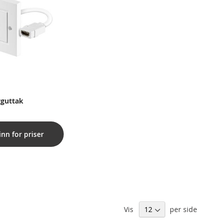
guttak
inn for priser
Vis
per side