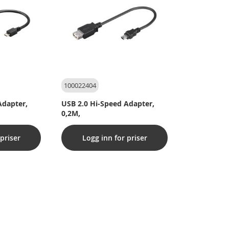
100022404
​Adapter,
USB 2.0 Hi-Speed ​​Adapter,
0,2M,
priser
Logg inn for priser