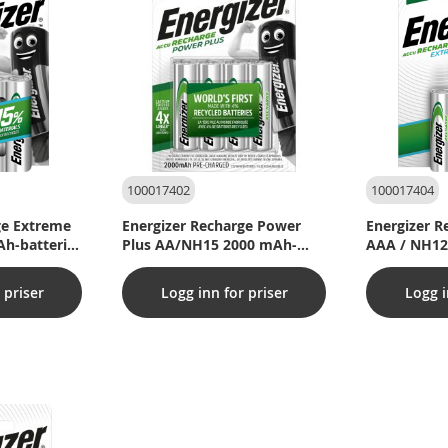
100017402
100017404
ge Extreme
Energizer Recharge Power
Energizer R
h-batterier
Plus AA/NH15 2000 mAh-
AAA / NH12
batterier (pakke med 4 stk.)
batterier (
 priser
Logg inn for priser
Logg i