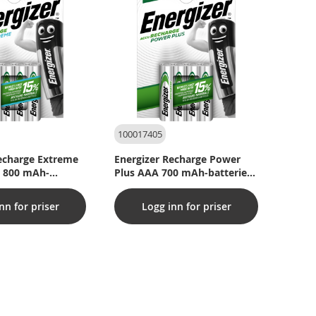
100017405
echarge Extreme
Energizer Recharge Power
 800 mAh-
Plus AAA 700 mAh-batterier
pakke med 4 stk.)
(pakke med 4 stk.)
nn for priser
Logg inn for priser