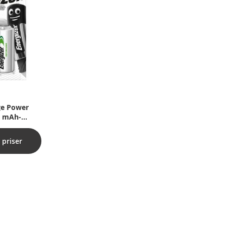
ge Power
0 mAh-
med 2 stk.)
 priser