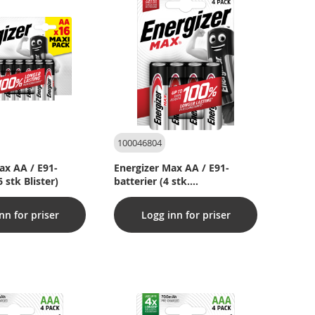
t
o
m
100046804
ax AA / E91-
Energizer Max AA / E91-
6 stk Blister)
batterier (4 stk.
blisterpakninger)
nn for priser
Logg inn for priser