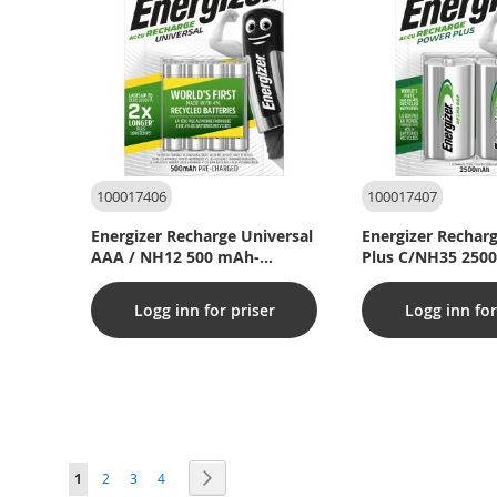
100017406
100017407
Energizer Recharge Universal
Energizer Rechar
AAA / NH12 500 mAh-
Plus C/NH35 250
batterier (pakke med 4 stk.)
batterier (pakke 
Logg inn for priser
Logg inn for
S
You're currently reading page
Side
Side
Side
Side
Neste
1
2
3
4
i