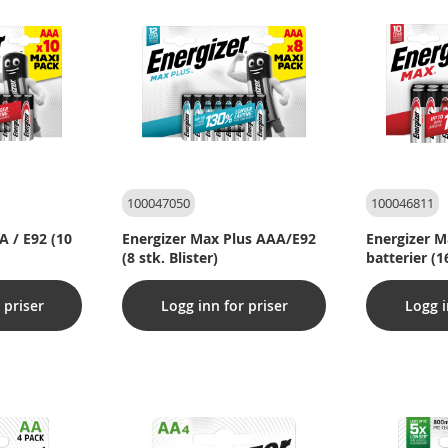
100047050
100046811
A / E92 (10
Energizer Max Plus AAA/E92
Energizer M
(8 stk. Blister)
batterier (1
 priser
Logg inn for priser
Logg i