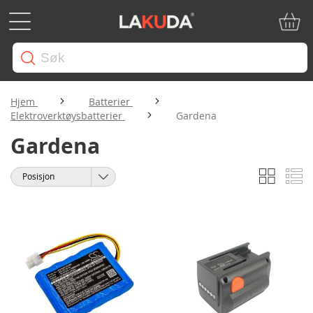
Min ha
Hjem
Batterier
Elektroverktøysbatterier
Gardena
Gardena
Rutene
Li
Vise
Sorter
som
etter