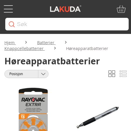
Min ha
Hjem
Batterier
Knappcellebatterier
Høreapparatbatterier
Høreapparatbatterier
Rutene
Li
Vise
Sorter
som
etter