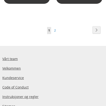
Side
Side
Neste
You're
Side
1
2
currently
reading
page
Vårt team
Velkommen
Kundeservice
Code of Conduct
Instruksjoner og regler