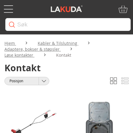
Min ha
Hjem
Kabler & Tilslutning
Adaptere, bokser & støpsler
Løse kontakter
Kontakt
Kontakt
Rutene
Li
Vise
Sorter
som
etter