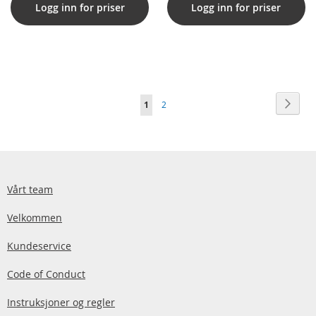
Logg inn for priser
Logg inn for priser
Side
Side
Neste
You're
Side
1
2
currently
reading
page
Vårt team
Velkommen
Kundeservice
Code of Conduct
Instruksjoner og regler