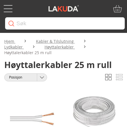
Min ha
Hjem
Kabler & Tilslutning
Lydkabler
Høyttalerkabler
Høyttalerkabler 25 m rull
Høyttalerkabler 25 m rull
Rutene
Li
Vise
Sorter
som
etter