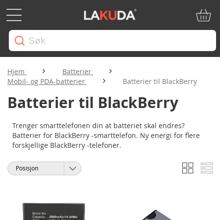
Min ha
Hjem
Batterier
Mobil- og PDA-batterier
Batterier til BlackBerry
Batterier til BlackBerry
Trenger smarttelefonen din at batteriet skal endres?
Batterier for BlackBerry -smarttelefon. Ny energi for flere
forskjellige BlackBerry -telefoner.
Rutene
Li
Vise
Sorter
som
etter