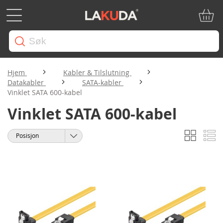
Min ha
Hjem
Kabler & Tilslutning
Datakabler
SATA-kabler
Vinklet SATA 600-kabel
Vinklet SATA 600-kabel
Rutene
Li
Vise
Sorter
som
etter