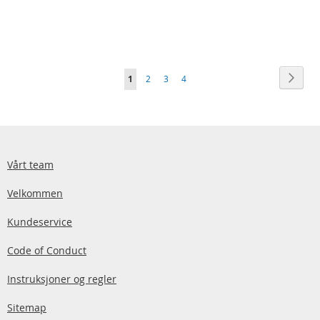
Side
Side
Neste
You're
Side
Side
Side
1
2
3
4
currently
reading
page
Vårt team
Velkommen
Kundeservice
Code of Conduct
Instruksjoner og regler
Sitemap