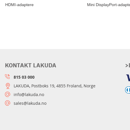
HDMI-adaptere
Mini DisplayPort-adapt
KONTAKT LAKUDA
>
815 03 000
LAKUDA, Postboks 19, 4855 Froland, Norge
info@lakuda.no
sales@lakuda.no