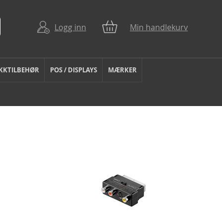
Logg inn
Min handlekurv
KKTILBEHØR
POS / DISPLAYS
MÆRKER