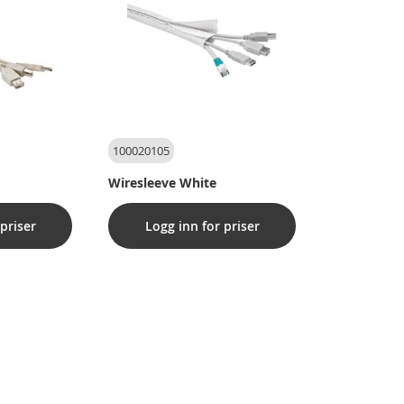
100020105
Wiresleeve White
priser
Logg inn for priser