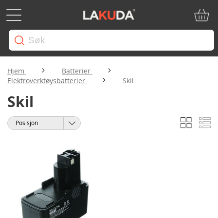
Min ha
Hjem
Batterier
Elektroverktøysbatterier
Skil
Skil
Rutene
Li
Vise
Sorter
som
etter