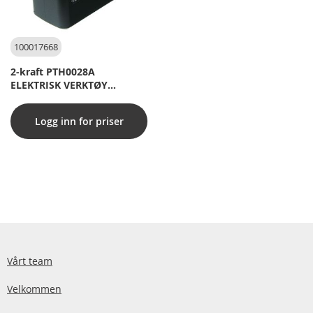
100017668
2-kraft PTH0028A
ELEKTRISK VERKTØY
BATTERI 9.6V for I.A. Bosch
2 607 335 037
Logg inn for priser
Vårt team
Velkommen