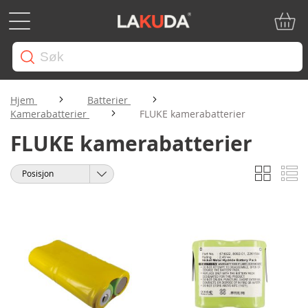
Min ha
Hjem
Batterier
Kamerabatterier
FLUKE kamerabatterier
FLUKE kamerabatterier
Rutene
Li
Vise
Sorter
som
etter