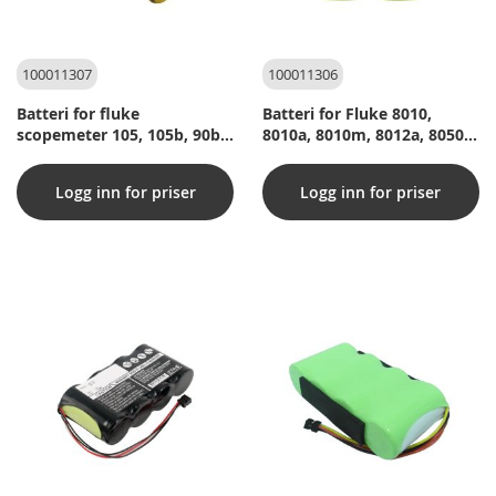
100011307
100011306
Batteri for fluke
Batteri for Fluke 8010,
scopemeter 105, 105b, 90b,
8010a, 8010m, 8012a, 8050a,
91, 92, 92b, 93, 95, 96b, 97,
8600, Pentascanner
97auto, 98auto, 99, 99b
måleinstrument
Logg inn for priser
Logg inn for priser
måleinstrument