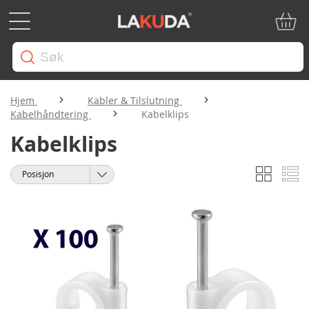
Min ha
Hjem
Kabler & Tilslutning
Kabelhåndtering
Kabelklips
Kabelklips
Rutene
Li
Vise
Sorter
som
etter