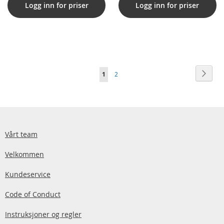
Logg inn for priser
Logg inn for priser
Side
Side
Neste
You're
Side
1
2
currently
reading
page
Vårt team
Velkommen
Kundeservice
Code of Conduct
Instruksjoner og regler