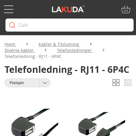
Min ha
Hjem
Kabler & Tilslutning
Diverse kabler
Telefonledninger
Telefonledning - RJ11 - 6P4C
Telefonledning - RJ11 - 6P4C
Rutene
Li
Vise
Sorter
som
etter