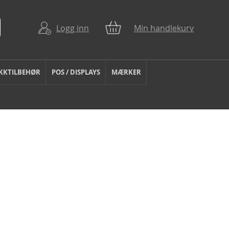
Logg inn
Min handlekurv
KKTILBEHØR
POS / DISPLAYS
MÆRKER