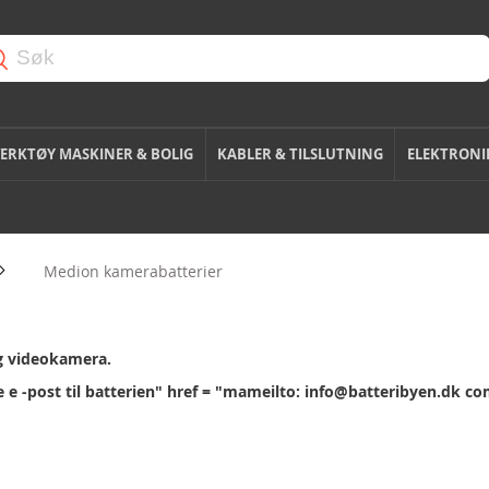
ERKTØY MASKINER & BOLIG
KABLER & TILSLUTNING
ELEKTRONI
Medion kamerabatterier
og videokamera.
eve e -post til batterien" href = "mameilto: info@batteribyen.dk 