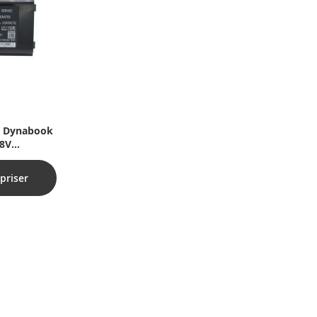
ba Dynabook
.8V
priser