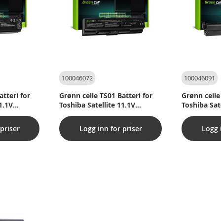
100046072
100046091
atteri for
Grønn celle TS01 Batteri for
Grønn celle
1.1V
Toshiba Satellite 11.1V
Toshiba Sat
4400mAh
8800mAh
priser
Logg inn for priser
Logg 