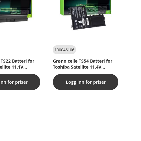
100046106
 TS22 Batteri for
Grønn celle TS54 Batteri for
ellite 11.1V
Toshiba Satellite 11.4V
4160mAh
inn for priser
Logg inn for priser