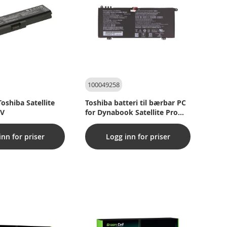
100049258
Toshiba Satellite
Toshiba batteri til bærbar PC
 V
for Dynabook Satellite Pro
C40-G-10Z og andre
inn for priser
Logg inn for priser