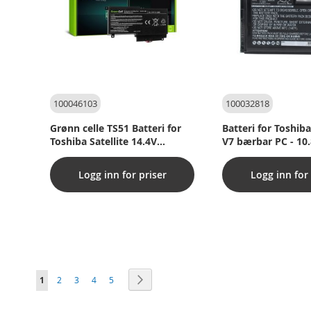
100046103
100032818
Grønn celle TS51 Batteri for
Batteri for Toshi
Toshiba Satellite 14.4V
V7 bærbar PC - 10
2838mAh
(kompatibel)
Logg inn for priser
Logg inn for 
Side
You're currently reading page
Side
Side
Side
Side
Side
Neste
1
2
3
4
5