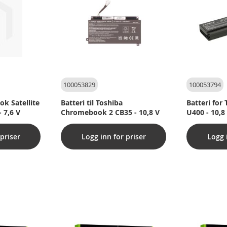
100053829
100053794
ok Satellite
Batteri til Toshiba
Batteri for 
 7,6 V
Chromebook 2 CB35 - 10,8 V
U400 - 10,8
priser
Logg inn for priser
Logg 