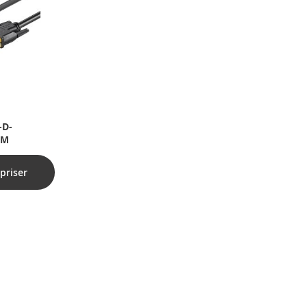
-D-
1M
priser