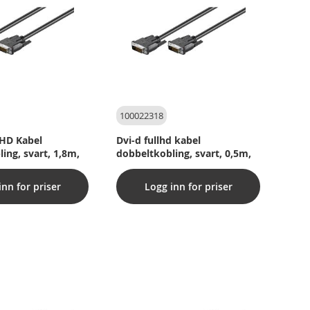
100022318
HD Kabel
Dvi-d fullhd kabel
ing, svart, 1,8m,
dobbeltkobling, svart, 0,5m,
inn for priser
Logg inn for priser