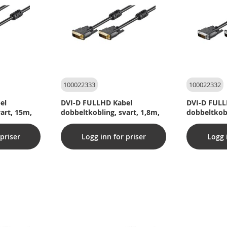
100022333
100022332
el
DVI-D FULLHD Kabel
DVI-D FULL
art, 15m,
dobbeltkobling, svart, 1,8m,
dobbeltkobl
priser
Logg inn for priser
Logg 