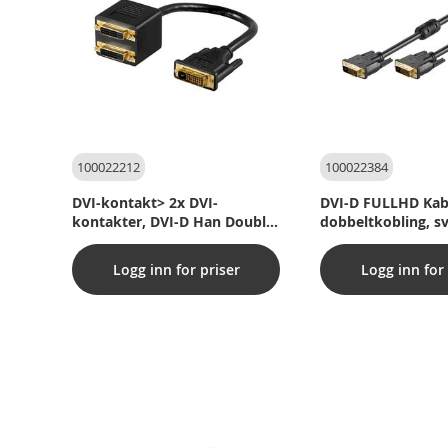
100022212
100022384
DVI-kontakt> 2x DVI-
DVI-D FULLHD Kab
kontakter, DVI-D Han Double-
dobbeltkobling, sv
Link (24+1 Pin), svart,
Logg inn for priser
Logg inn for 