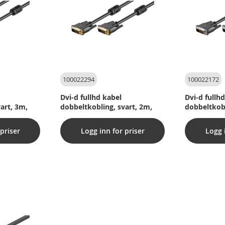
100022294
100022172
Dvi-d fullhd kabel
Dvi-d fullh
art, 3m,
dobbeltkobling, svart, 2m,
dobbeltkobl
priser
Logg inn for priser
Logg 