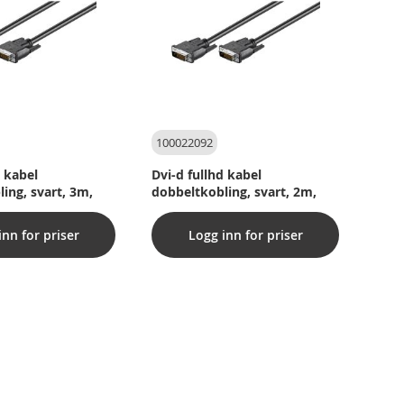
100022092
d kabel
Dvi-d fullhd kabel
ing, svart, 3m,
dobbeltkobling, svart, 2m,
inn for priser
Logg inn for priser