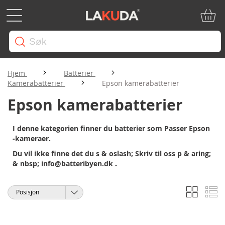
Min ha
Hjem
Batterier
Kamerabatterier
Epson kamerabatterier
Epson kamerabatterier
I denne kategorien finner du batterier som Passer Epson
-kameraer.
Du vil ikke finne det du s & oslash; Skriv til oss p & aring;
& nbsp;
info@batteribyen.dk
.
Rutene
Li
Vise
Sorter
som
etter