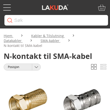
Min ha
Hjem
Kabler & Tilslutning
Datakabler
SMA-kabler
N-kontakt til SMA-kabel
N-kontakt til SMA-kabel
Rutene
Li
Vise
Sorter
som
etter