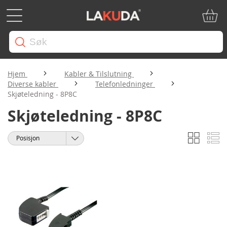
Min ha
Hjem
Kabler & Tilslutning
Diverse kabler
Telefonledninger
Skjøteledning - 8P8C
Skjøteledning - 8P8C
Rutene
Li
Vise
Sorter
som
etter