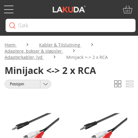
Min ha
Hjem
Kabler & Tilslutning
Adaptere, bokser & støpsler
Adapterkabler, lyd
Minijack <-> 2 x RCA
Minijack <-> 2 x RCA
Rutene
Li
Vise
Sorter
som
etter