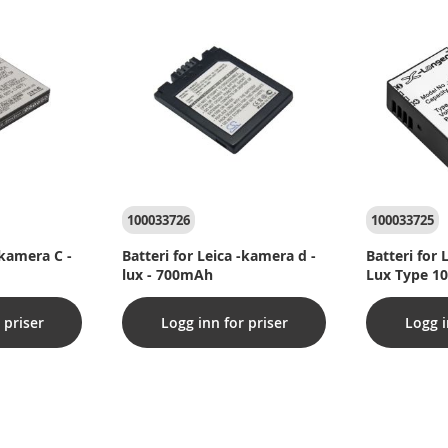
100033726
100033725
-kamera C -
Batteri for Leica -kamera d -
Batteri for 
lux - 700mAh
Lux Type 1
 priser
Logg inn for priser
Logg i