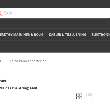
ERKTØY MASKINER & BOLIG
KABLER & TILSLUTNING
ELEKTRONI
Leica kamerabatterier
raet.
kte oss P & Aring; Mail
R
L
V
u
i
i
t
s
e
t
s
n
e