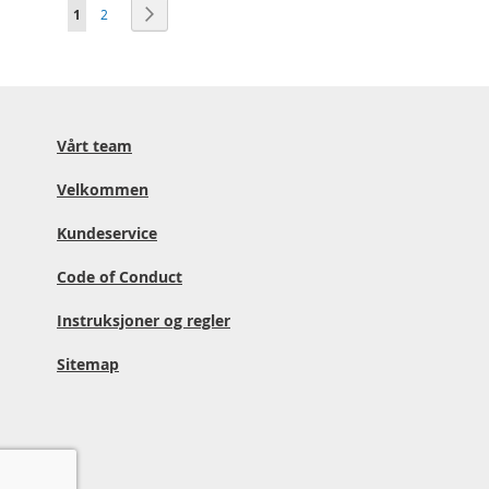
S
You're currently reading page
Side
Side
Neste
1
2
i
d
e
Vårt team
Velkommen
Kundeservice
Code of Conduct
Instruksjoner og regler
Sitemap