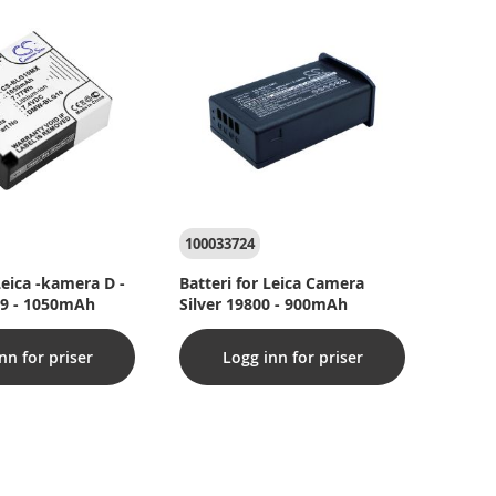
100033724
Leica -kamera D -
Batteri for Leica Camera
09 - 1050mAh
Silver 19800 - 900mAh
nn for priser
Logg inn for priser