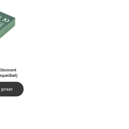
Discount
mpatibel)
 priser