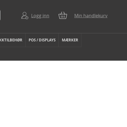
Logg inn
Min handlekurv
KKTILBEHØR
POS / DISPLAYS
MÆRKER