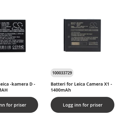
100033729
Leica -kamera D -
Batteri for Leica Camera X1 -
0MAH
1400mAh
nn for priser
Logg inn for priser