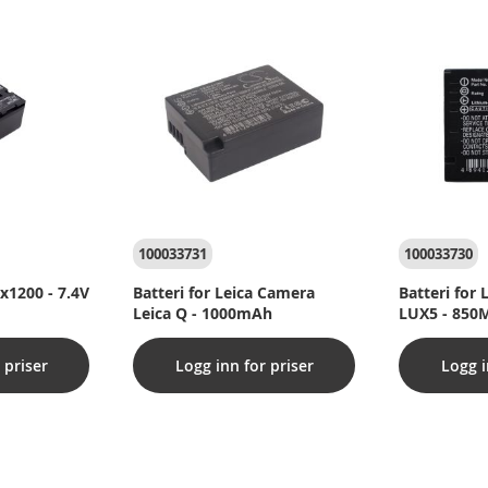
e
e
t
s
t
o
m
100033731
100033730
tx1200 - 7.4V
Batteri for Leica Camera
Batteri for 
Leica Q - 1000mAh
LUX5 - 85
 priser
Logg inn for priser
Logg i