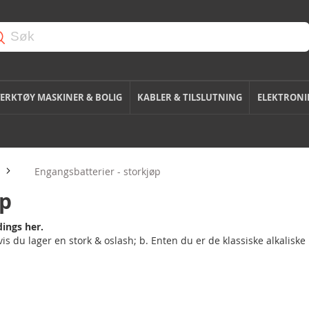
ERKTØY MASKINER & BOLIG
KABLER & TILSLUTNING
ELEKTRONI
Engangsbatterier - storkjøp
øp
dings her.
is du lager en stork & oslash; b. Enten du er de klassiske alkalisk