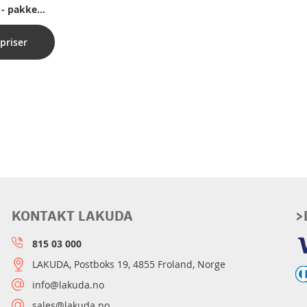
r - pakke
priser
KONTAKT LAKUDA
>
815 03 000
LAKUDA, Postboks 19, 4855 Froland, Norge
info@lakuda.no
sales@lakuda.no