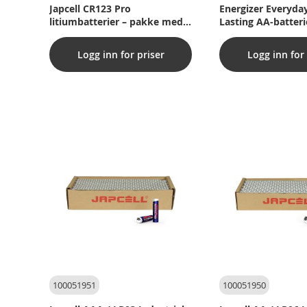
Japcell CR123 Pro
Energizer Everyda
litiumbatterier – pakke med
Lasting AA-batteri
400 stk.
pakning)
Logg inn for priser
Logg inn for 
100051951
100051950