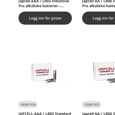
Japcell AAA / LR03 Industrial
Japcell AA / LR06 I
Pro alkaliske batterier –
Pro alkaliske batte
pakke med 200 stk.
pakke med 200 st
Logg inn for priser
Logg inn for 
100047456
100047455
JAPCELL AAA / LR03 Standard
Japcell AA / LR06 