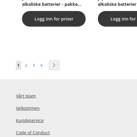
alkaliske batterier - pakke
alkaliske batterie
med 60 stk.
med 60 stk.
Logg inn for priser
Logg inn for 
Side
You're currently reading page
Side
Side
Side
Side
Neste
1
2
3
4
Vårt team
Velkommen
Kundeservice
Code of Conduct