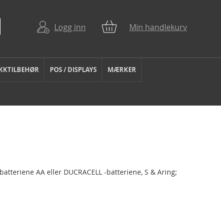
Logg inn
Min handlekurv
KKTILBEHØR
POS / DISPLAYS
MÆRKER
e batteriene AA eller DUCRACELL -batteriene, S & Aring;