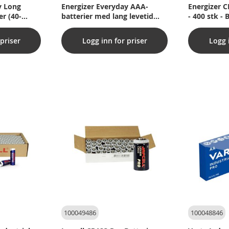
y Long
Energizer Everyday AAA-
Energizer C
er (40-
batterier med lang levetid
- 400 stk - 
(pakke med 40 stk.)
priser
Logg inn for priser
Logg 
100049486
100048846