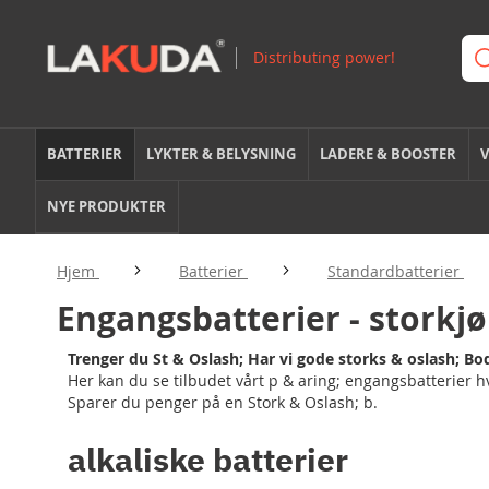
BATTERIER
LYKTER & BELYSNING
LADERE & BOOSTER
V
NYE PRODUKTER
Hjem
Batterier
Standardbatterier
Engangsbatterier - storkj
Trenger du St & Oslash; Har vi gode storks & oslash; Bo
Her kan du se tilbudet vårt p & aring; engangsbatterier hv
Sparer du penger på en Stork & Oslash; b.
alkaliske batterier