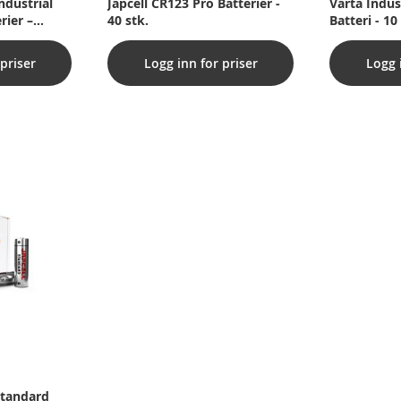
ndustrial
Japcell CR123 Pro Batterier -
Varta Indus
rier –
40 stk.
Batteri - 10
k.
priser
Logg inn for priser
Logg 
Standard