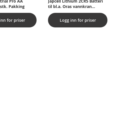
trial Pro AA
Japcell Lithium 2CR5 Batteri
 stk. Pakking
til bl.a. Oras vannkran
armatur (100 Stk.)
inn for priser
Logg inn for priser