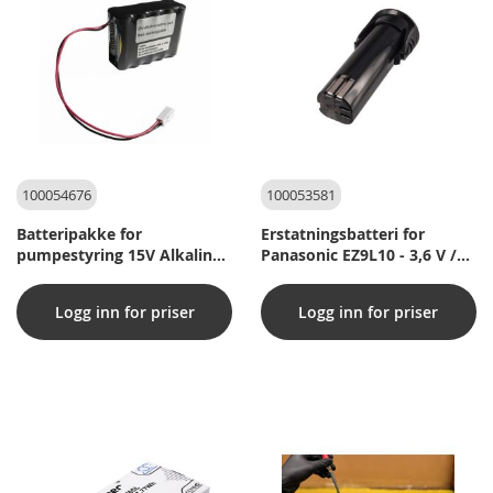
100054676
100053581
Batteripakke for
Erstatningsbatteri for
pumpestyring 15V Alkaline
Panasonic EZ9L10 - 3,6 V /
ACO / Quatrix-K 0169.04.21
1500 mAh - Li-ION
Logg inn for priser
Logg inn for priser