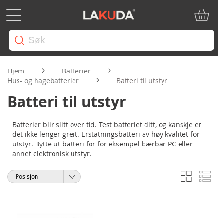
Min ha
Hjem
Batterier
Hus- og hagebatterier
Batteri til utstyr
Batteri til utstyr
Batterier blir slitt over tid. Test batteriet ditt, og kanskje er
det ikke lenger greit. Erstatningsbatteri av høy kvalitet for
utstyr. Bytte ut batteri for for eksempel bærbar PC eller
annet elektronisk utstyr.
Rutene
Li
Vise
Sorter
som
etter