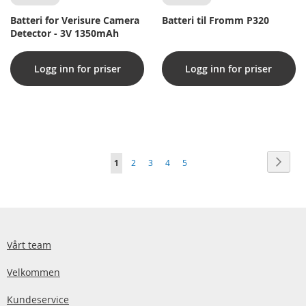
Batteri for Verisure Camera
Batteri til Fromm P320
Detector - 3V 1350mAh
Logg inn for priser
Logg inn for priser
Side
Side
Neste
You're
Side
Side
Side
Side
1
2
3
4
5
currently
reading
page
Vårt team
Velkommen
Kundeservice