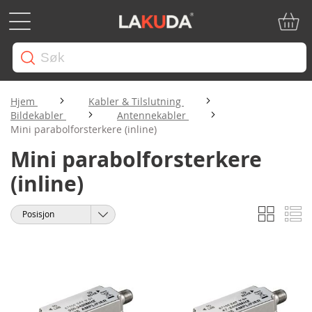
Min ha
Hjem
Kabler & Tilslutning
Bildekabler
Antennekabler
Mini parabolforsterkere (inline)
Mini parabolforsterkere
(inline)
Rutene
Li
Vise
Sorter
som
etter