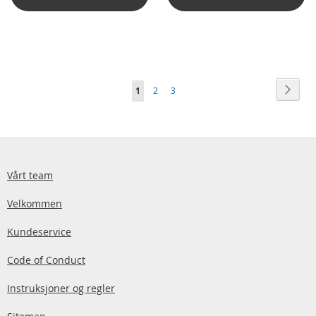
Side
Side
Neste
You're
Side
Side
1
2
3
currently
reading
page
Vårt team
Velkommen
Kundeservice
Code of Conduct
Instruksjoner og regler