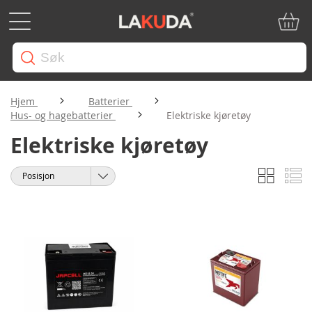
Min ha
Hjem
Batterier
Hus- og hagebatterier
Elektriske kjøretøy
Elektriske kjøretøy
Rutene
Li
Vise
Sorter
som
etter