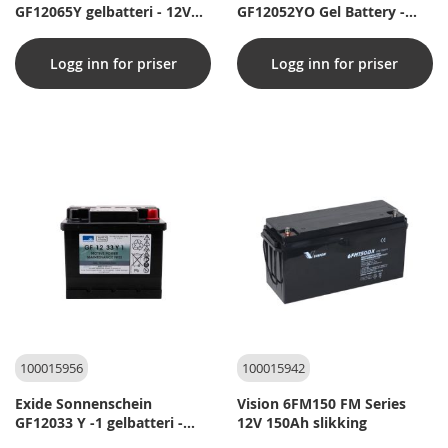
GF12065Y gelbatteri - 12V
GF12052YO Gel Battery -
78AH (20H)
12V 60AH (20H)
Logg inn for priser
Logg inn for priser
100015956
100015942
Exide Sonnenschein
Vision 6FM150 FM Series
GF12033 Y -1 gelbatteri -
12V 150Ah slikking
12V 38AH (20H)