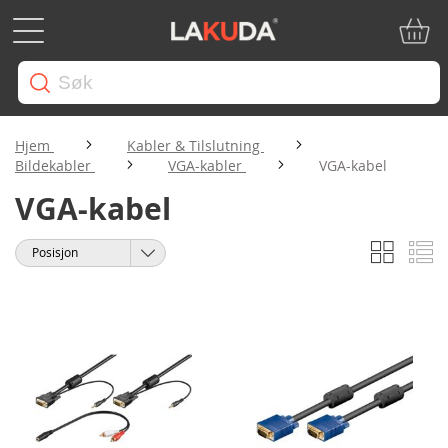
Min ha
Hjem
Kabler & Tilslutning
Bildekabler
VGA-kabler
VGA-kabel
VGA-kabel
Rutene
Li
Vise
Sorter
som
etter