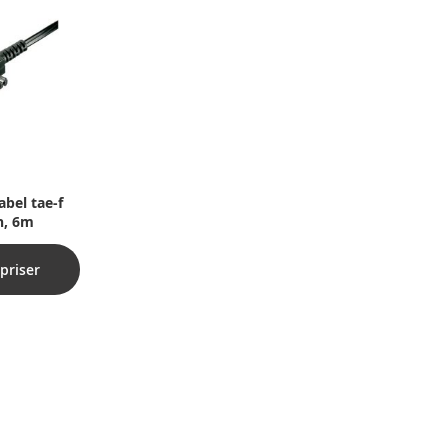
abel tae-f
n, 6m
priser