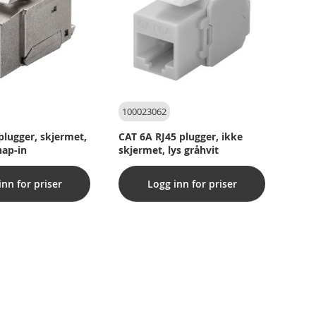
100023062
plugger, skjermet,
CAT 6A RJ45 plugger, ikke
nap-in
skjermet, lys gråhvit
inn for priser
Logg inn for priser