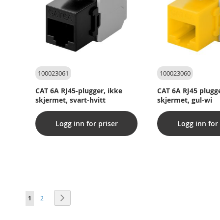
100023061
100023060
CAT 6A RJ45-plugger, ikke
CAT 6A RJ45 plugge
skjermet, svart-hvitt
skjermet, gul-wi
Logg inn for priser
Logg inn for 
Side
You're currently reading page
Side
Side
Neste
1
2