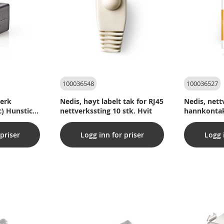
100036548
100036527
verk
Nedis, høyt labelt tak for RJ45
Nedis, nett
c) Hunstick
nettverkssting 10 stk. Hvit
hannkontakt
ck Black
katt. 6 UTP 
Gjennomsik
priser
Logg inn for priser
Logg 