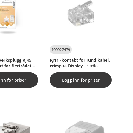
100027479
verksplugg RJ45
RJ11 -kontakt for rund kabel,
 for flertrådet
crimp u. Display - 1 stk.
-kabler 10 stk.
tig
inn for priser
Logg inn for priser