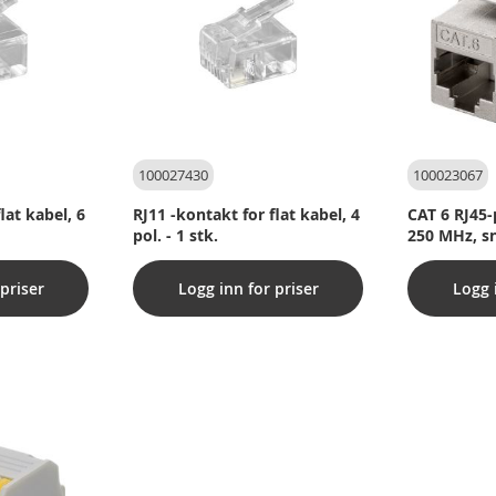
100027430
100023067
lat kabel, 6
RJ11 -kontakt for flat kabel, 4
CAT 6 RJ45-
pol. - 1 stk.
250 MHz, s
priser
Logg inn for priser
Logg 