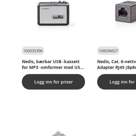
100035396
100036627
Nedis, bærbar USB -kassett
Nedis, Cat. 6-nett
for MP3 -omformer med USB
Adapter RJ45 (8p8
-kabel og programvare
RJ45 (8p8c) Hunsti
Logg inn for priser
Logg inn for 