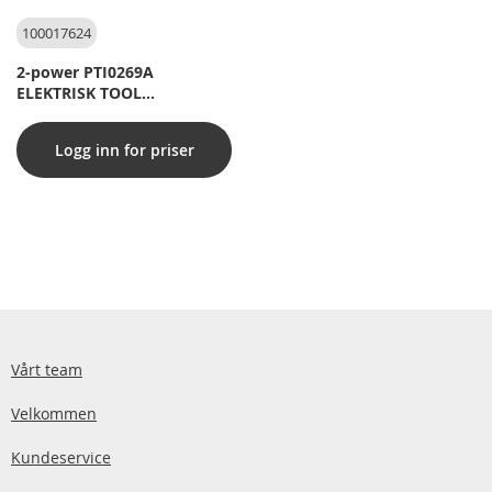
100017624
2-power PTI0269A
ELEKTRISK TOOL
BATTERIBATION 14.4V for
I.A. AEG BSB 14G, BSS 14
Logg inn for priser
Vårt team
Velkommen
Kundeservice