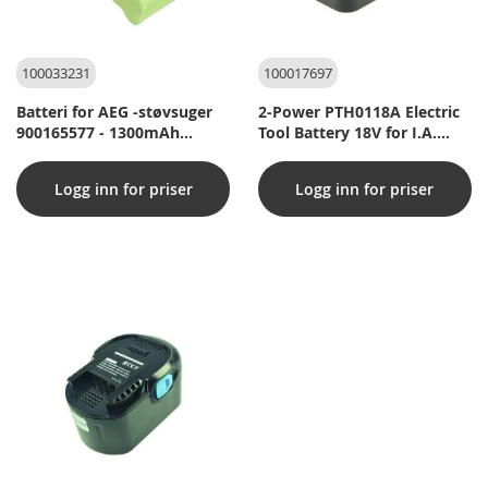
100033231
100017697
Batteri for AEG -støvsuger
2-Power PTH0118A Electric
900165577 - 1300mAh
Tool Battery 18V for I.A.
(kompatibel)
Milwaukee 48-11-2200
Logg inn for priser
Logg inn for priser