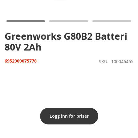
til
begynnelsen
av
bildegalleri
Greenworks G80B2 Batteri
80V 2Ah
6952909075778
SKU
100046465
Logg inn for priser