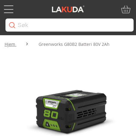
Min ha
Hjem
Greenworks G80B2 Batteri 80V 2Ah
Gå
til
slutten
av
bildegalleri
Gå