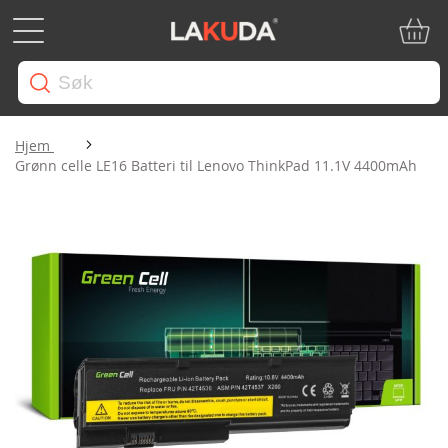
Min ha
Hjem
Grønn celle LE16 Batteri til Lenovo ThinkPad 11.1V 4400mAh
Gå
til
slutten
av
bildegalleri