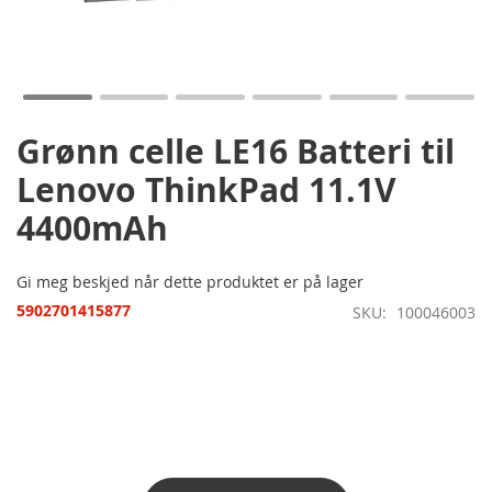
Gå
til
begynnelsen
av
bildegalleri
Grønn celle LE16 Batteri til
Lenovo ThinkPad 11.1V
4400mAh
Gi meg beskjed når dette produktet er på lager
5902701415877
SKU
100046003