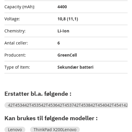
4400
10,8 (11,1)
Li-Ion
6
GreenCell
Sekundær batteri
Erstatter bl.a. følgende :
42T453442T453542T453642T453742T453842T454042T454142T
Kan brukes til følgende modeller :
Lenovo
ThinkPad X200Lenovo