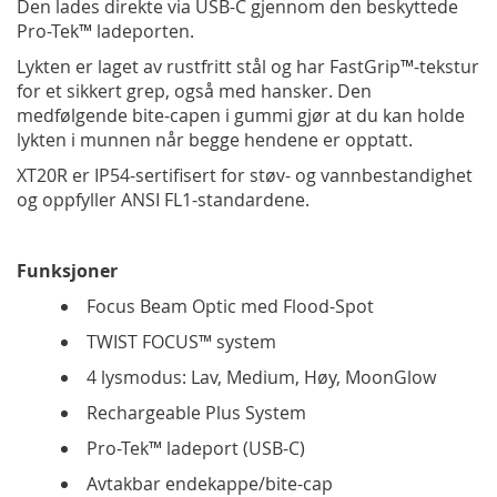
Den lades direkte via USB-C gjennom den beskyttede
Pro-Tek™ ladeporten.
Lykten er laget av rustfritt stål og har FastGrip™-tekstur
for et sikkert grep, også med hansker. Den
medfølgende bite-capen i gummi gjør at du kan holde
lykten i munnen når begge hendene er opptatt.
XT20R er IP54-sertifisert for støv- og vannbestandighet
og oppfyller ANSI FL1-standardene.
Funksjoner
Focus Beam Optic med Flood-Spot
TWIST FOCUS™ system
4 lysmodus: Lav, Medium, Høy, MoonGlow
Rechargeable Plus System
Pro-Tek™ ladeport (USB-C)
Avtakbar endekappe/bite-cap