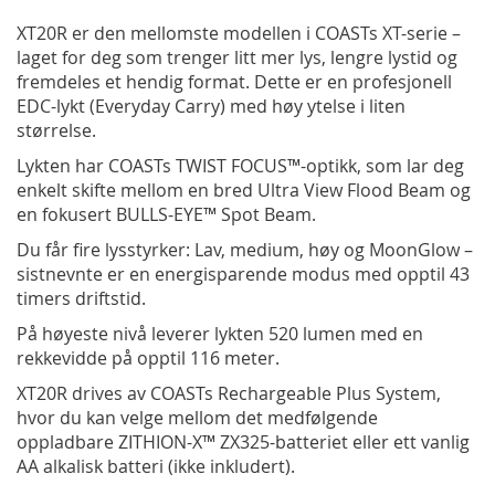
XT20R er den mellomste modellen i COASTs XT-serie –
laget for deg som trenger litt mer lys, lengre lystid og
fremdeles et hendig format. Dette er en profesjonell
EDC-lykt (Everyday Carry) med høy ytelse i liten
størrelse.
Lykten har COASTs TWIST FOCUS™-optikk, som lar deg
enkelt skifte mellom en bred Ultra View Flood Beam og
en fokusert BULLS-EYE™ Spot Beam.
Du får fire lysstyrker: Lav, medium, høy og MoonGlow –
sistnevnte er en energisparende modus med opptil 43
timers driftstid.
På høyeste nivå leverer lykten 520 lumen med en
rekkevidde på opptil 116 meter.
XT20R drives av COASTs Rechargeable Plus System,
hvor du kan velge mellom det medfølgende
oppladbare ZITHION-X™ ZX325-batteriet eller ett vanlig
AA alkalisk batteri (ikke inkludert).