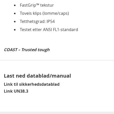
FastGrip™ tekstur
Toveis klips (lomme/caps)
Tetthetsgrad: IP54
Testet etter ANSI FL1-standard
COAST – Trusted tough
Last ned datablad/manual
Link til sikkerhedsdatablad
Link UN38.3