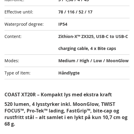
78 / 116 / 52 / 17
IP54
Zithion-X™ ZX325, USB-C to USB-C
charging cable, 4 x Bite caps
Medium / High / Low / MoonGlow
Håndlygte
COAST XT20R – Kompakt lys med ekstra kraft
520 lumen, 4 lysstyrker inkl. MoonGlow, TWIST
FOCUS™, Pro-Tek™ lading, FastGrip™, bite-cap og
rustfritt stål – alt samlet i en lykt på kun 10,7 cm og
68 g.