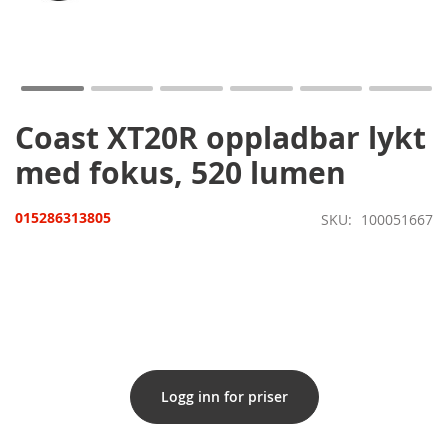
Gå
til
begynnelsen
av
bildegalleri
Coast XT20R oppladbar lykt
med fokus, 520 lumen
015286313805
SKU
100051667
Logg inn for priser