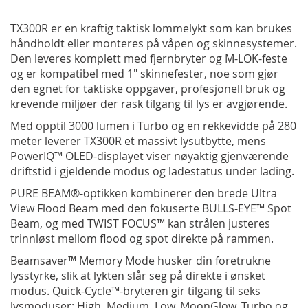
TX300R er en kraftig taktisk lommelykt som kan brukes
håndholdt eller monteres på våpen og skinnesystemer.
Den leveres komplett med fjernbryter og M-LOK-feste
og er kompatibel med 1" skinnefester, noe som gjør
den egnet for taktiske oppgaver, profesjonell bruk og
krevende miljøer der rask tilgang til lys er avgjørende.
Med opptil 3000 lumen i Turbo og en rekkevidde på 280
meter leverer TX300R et massivt lysutbytte, mens
PowerIQ™ OLED-displayet viser nøyaktig gjenværende
driftstid i gjeldende modus og ladestatus under lading.
PURE BEAM®-optikken kombinerer den brede Ultra
View Flood Beam med den fokuserte BULLS-EYE™ Spot
Beam, og med TWIST FOCUS™ kan strålen justeres
trinnløst mellom flood og spot direkte på rammen.
Beamsaver™ Memory Mode husker din foretrukne
lysstyrke, slik at lykten slår seg på direkte i ønsket
modus. Quick-Cycle™-bryteren gir tilgang til seks
lysmoduser: High, Medium, Low, MoonGlow, Turbo og