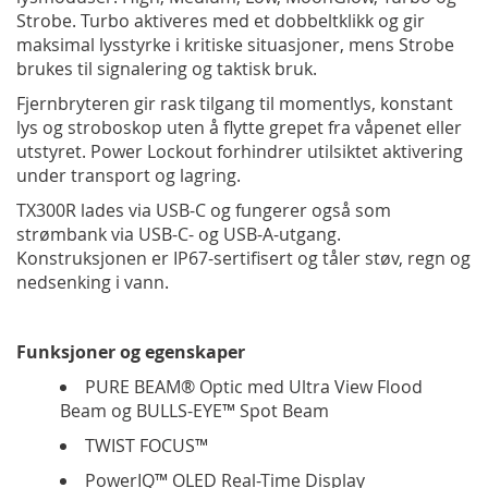
Strobe. Turbo aktiveres med et dobbeltklikk og gir
maksimal lysstyrke i kritiske situasjoner, mens Strobe
brukes til signalering og taktisk bruk.
Fjernbryteren gir rask tilgang til momentlys, konstant
lys og stroboskop uten å flytte grepet fra våpenet eller
utstyret. Power Lockout forhindrer utilsiktet aktivering
under transport og lagring.
TX300R lades via USB-C og fungerer også som
strømbank via USB-C- og USB-A-utgang.
Konstruksjonen er IP67-sertifisert og tåler støv, regn og
nedsenking i vann.
Funksjoner og egenskaper
PURE BEAM® Optic med Ultra View Flood
Beam og BULLS-EYE™ Spot Beam
TWIST FOCUS™
PowerIQ™ OLED Real-Time Display