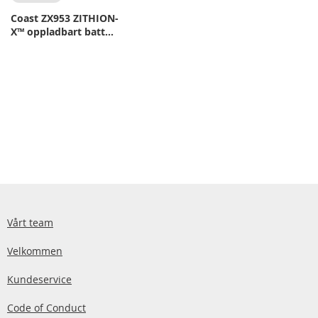
Coast ZX953 ZITHION-
X™ oppladbart batteri
for TX300R
Vårt team
Velkommen
Kundeservice
Code of Conduct