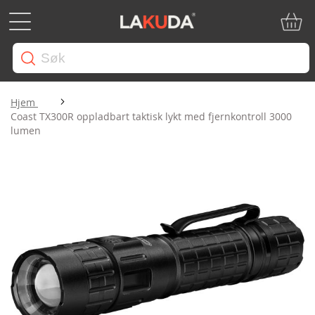
Min ha
Hjem
Coast TX300R oppladbart taktisk lykt med fjernkontroll 3000
lumen
Gå
til
slutten
av
bildegalleri