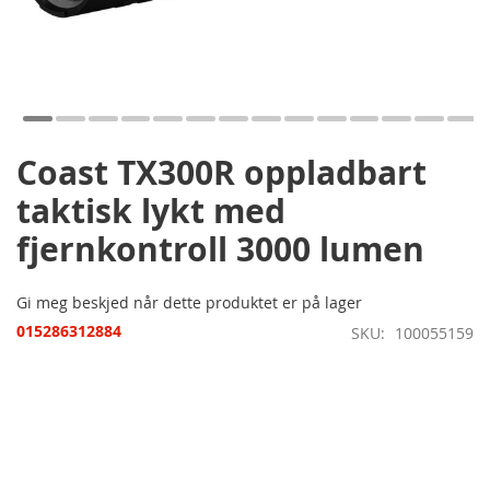
Gå
til
begynnelsen
av
bildegalleri
Coast TX300R oppladbart
taktisk lykt med
fjernkontroll 3000 lumen
Gi meg beskjed når dette produktet er på lager
015286312884
SKU
100055159