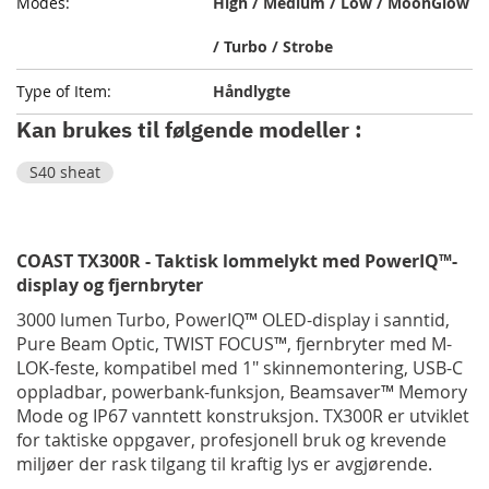
High / Medium / Low / MoonGlow
/ Turbo / Strobe
Håndlygte
Kan brukes til følgende modeller :
S40 sheat
COAST TX300R - Taktisk lommelykt med PowerIQ™-
display og fjernbryter
3000 lumen Turbo, PowerIQ™ OLED-display i sanntid,
Pure Beam Optic, TWIST FOCUS™, fjernbryter med M-
LOK-feste, kompatibel med 1" skinnemontering, USB-C
oppladbar, powerbank-funksjon, Beamsaver™ Memory
Mode og IP67 vanntett konstruksjon. TX300R er utviklet
for taktiske oppgaver, profesjonell bruk og krevende
miljøer der rask tilgang til kraftig lys er avgjørende.