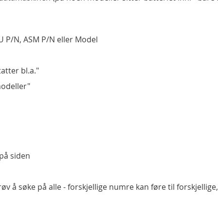
U P/N, ASM P/N eller Model
atter bl.a."
modeller"
 på siden
 å søke på alle - forskjellige numre kan føre til forskjellig