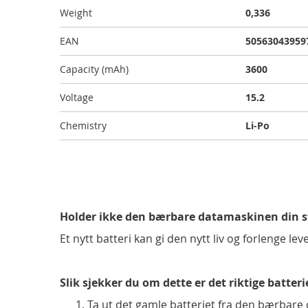
bildegalleri
Weight
0,336
EAN
50563043959
Capacity (mAh)
3600
Voltage
15.2
Chemistry
Li-Po
Holder ikke den bærbare datamaskinen din 
Et nytt batteri kan gi den nytt liv og forlenge lev
Slik sjekker du om dette er det riktige batteri
Ta ut det gamle batteriet fra den bærbare