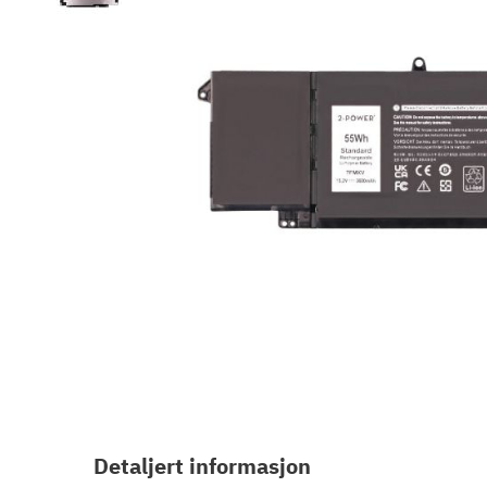
Gå
til
begynnelsen
Detaljert informasjon
av