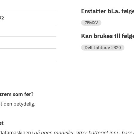
Erstatter bl.a. følg
72
7FMXV
Kan brukes til følg
Dell Latitude 5320
strøm som før?
etiden betydelig.
et
 datamaskinen (
på noen modeller sitter batteriet inni - bare