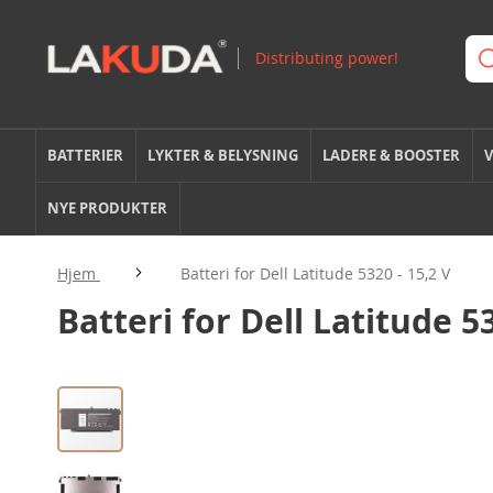
BATTERIER
LYKTER & BELYSNING
LADERE & BOOSTER
V
NYE PRODUKTER
Hjem
Batteri for Dell Latitude 5320 - 15,2 V
Batteri for Dell Latitude 53
Gå
til
slutten
av
bildegalleri