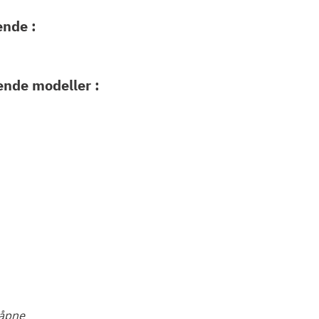
ende :
ende modeller :
 åpne