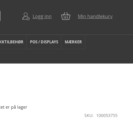
Logg inn
Min handlekurv
KKTILBEHØR
POS / DISPLAYS
MÆRKER
et er på lager
SKU
100053755