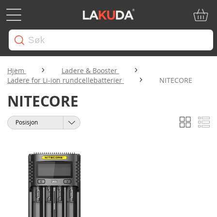
Min ha
Hjem
Ladere & Booster
Ladere for Li-ion rundcellebatterier
NITECORE
NITECORE
Rutene
Li
Vise
Sorter
som
etter