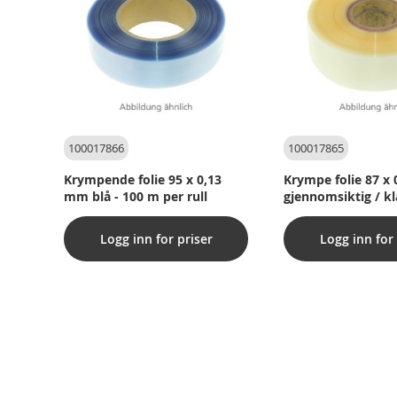
100017866
100017865
Krympende folie 95 x 0,13
Krympe folie 87 x
mm blå - 100 m per rull
gjennomsiktig / kl
meter per rull
Logg inn for priser
Logg inn for 