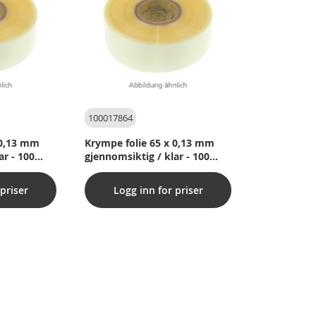
100017864
 0,13 mm
Krympe folie 65 x 0,13 mm
ar - 100
gjennomsiktig / klar - 100
meter per rull
priser
Logg inn for priser