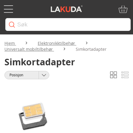
Min ha
Hjem
Elektronikktilbehør
Universalt mobiltilbehør
Simkortadapter
Simkortadapter
Rutene
Li
Vise
Sorter
som
etter