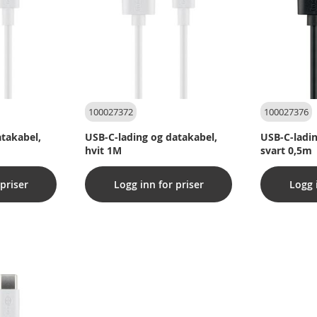
100027372
100027376
atakabel,
USB-C-lading og datakabel,
USB-C-ladin
hvit 1M
svart 0,5m
priser
Logg inn for priser
Logg 