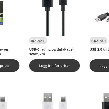
100026641
100027024
e- og
USB-C lading og datakabel,
USB 2.0 til
m
svart, 2m
priser
Logg inn for priser
Logg 