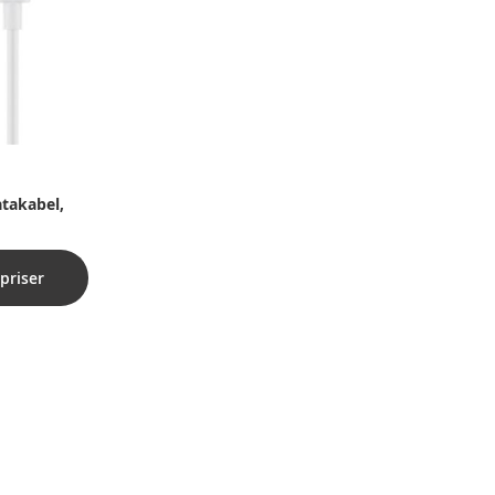
atakabel,
priser