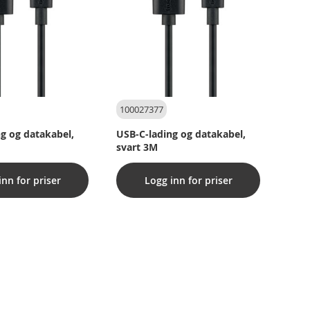
100027377
g og datakabel,
USB-C-lading og datakabel,
svart 3M
inn for priser
Logg inn for priser