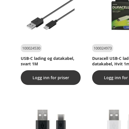
100024530
100024973
USB-C lading og datakabel,
Duracell USB-C lad
svart 1M
datakabel, Hvit 1
Logg inn for priser
Logg inn for 