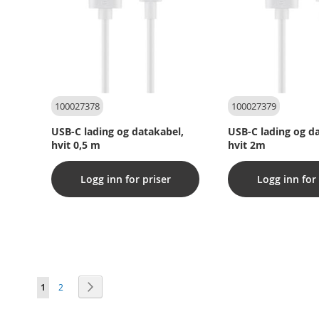
100027378
100027379
USB-C lading og datakabel,
USB-C lading og d
hvit 0,5 m
hvit 2m
Logg inn for priser
Logg inn for 
Side
You're currently reading page
Side
Side
Neste
1
2