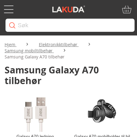
Min ha
Hjem
Elektronikktilbehør
Samsung mobiltilbehør
Samsung Galaxy A70 tilbehør
Samsung Galaxy A70
tilbehør
Galaxy A70 ledning
Galaxy A70 mobilholder til bil