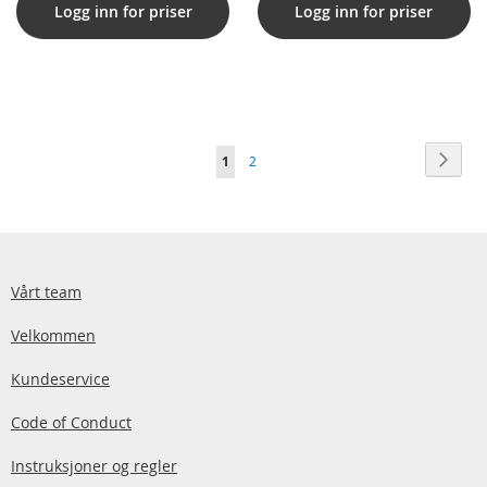
Logg inn for priser
Logg inn for priser
Side
Side
Neste
You're
Side
1
2
currently
reading
page
Vårt team
Velkommen
Kundeservice
Code of Conduct
Instruksjoner og regler