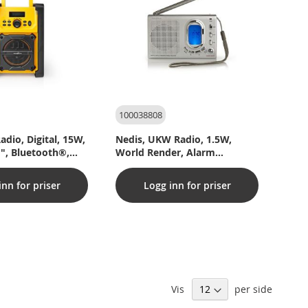
100038808
adio, Digital, 15W,
Nedis, UKW Radio, 1.5W,
 ", Bluetooth®,
World Render, Alarm
vart
Function, Gray
inn for priser
Logg inn for priser
Vis
per side