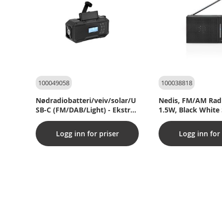
100049058
100038818
Nødradiobatteri/veiv/solar/U
Nedis, FM/AM Radi
SB-C (FM/DAB/Light) - Ekstra
1.5W, Black White 
stort batteri på 5000 mAh
Jackstick, Black
Logg inn for priser
Logg inn for 