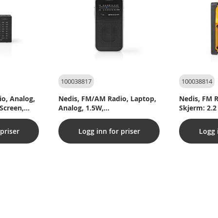
100038817
100038814
o, Analog,
Nedis, FM/AM Radio, Laptop,
Nedis, FM R
Screen,
Analog, 1.5W,
Skjerm: 2.2
hodetelefonutgang, svart/alu
IPX5, Gul/s
priser
Logg inn for priser
Logg 